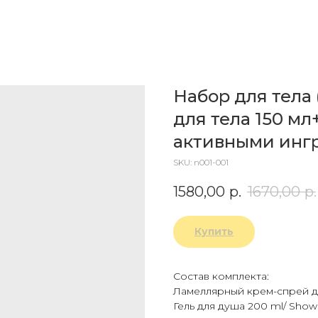
Набор для тела
для тела 150 мл
активными инг
SKU:
n001-001
1580,00
р.
1670,00
р.
Купить
Состав комплекта:
Ламеллярный крем-спрей для
Гель для душа 200 ml/ Show