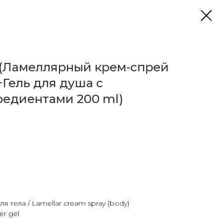
 (Ламеллярный крем-спрей
+Гель для душа с
редиентами 200 ml)
 тела / Lamellar cream spray (body)
er gel