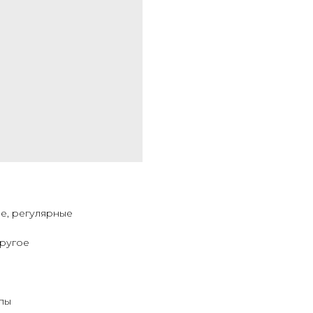
е, регулярные
Другое
ипы