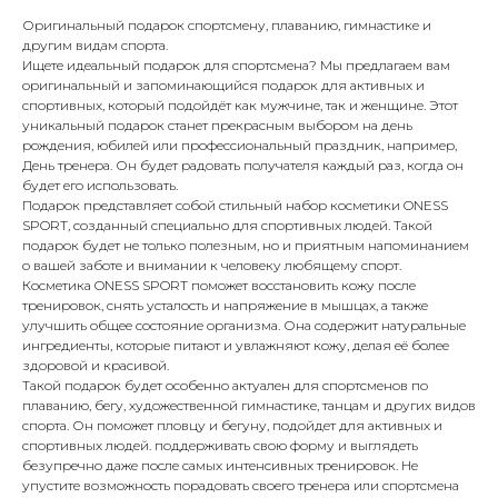
Оригинальный подарок спортсмену, плаванию, гимнастике и
другим видам спорта.
Ищете идеальный подарок для спортсмена? Мы предлагаем вам
оригинальный и запоминающийся подарок для активных и
спортивных, который подойдёт как мужчине, так и женщине. Этот
уникальный подарок станет прекрасным выбором на день
рождения, юбилей или профессиональный праздник, например,
День тренера. Он будет радовать получателя каждый раз, когда он
будет его использовать.
Подарок представляет собой стильный набор косметики ONESS
SPORT, созданный специально для спортивных людей. Такой
подарок будет не только полезным, но и приятным напоминанием
о вашей заботе и внимании к человеку любящему спорт.
Косметика ONESS SPORT поможет восстановить кожу после
тренировок, снять усталость и напряжение в мышцах, а также
улучшить общее состояние организма. Она содержит натуральные
ингредиенты, которые питают и увлажняют кожу, делая её более
здоровой и красивой.
Такой подарок будет особенно актуален для спортсменов по
плаванию, бегу, художественной гимнастике, танцам и других видов
спорта. Он поможет пловцу и бегуну, подойдет для активных и
спортивных людей. поддерживать свою форму и выглядеть
безупречно даже после самых интенсивных тренировок. Не
упустите возможность порадовать своего тренера или спортсмена